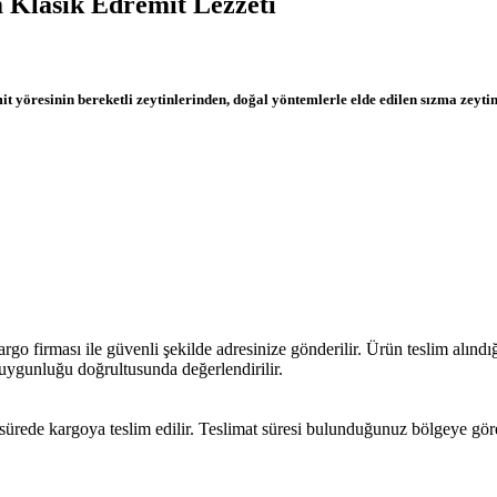
m Klasik Edremit Lezzeti
it yöresinin bereketli zeytinlerinden, doğal yöntemlerle elde edilen sızma zey
rgo firması ile güvenli şekilde adresinize gönderilir. Ürün teslim alınd
n uygunluğu doğrultusunda değerlendirilir.
ede kargoya teslim edilir. Teslimat süresi bulunduğunuz bölgeye göre değ