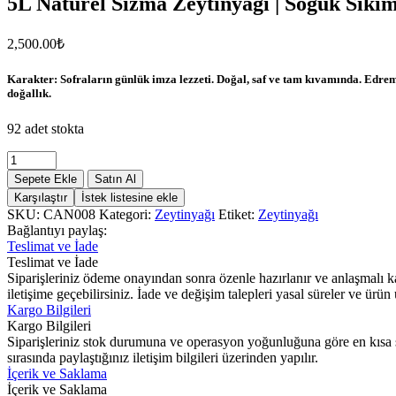
5L Natürel Sızma Zeytinyağı | Soğuk Sıkı
Yazı
2,500.00
₺
gezinmesi
Karakter: Sofraların günlük imza lezzeti. Doğal, saf ve tam kıvamında. Edrem
doğallık.
92 adet stokta
5L
Natürel
Sepete Ekle
Satın Al
Sızma
Karşılaştır
İstek listesine ekle
Zeytinyağı
SKU:
CAN008
Kategori:
Zeytinyağı
Etiket:
Zeytinyağı
|
Bağlantıyı paylaş:
Soğuk
Teslimat ve İade
Sıkım
Teslimat ve İade
Klasik
Siparişleriniz ödeme onayından sonra özenle hazırlanır ve anlaşmalı ka
Edremit
iletişime geçebilirsiniz. İade ve değişim talepleri yasal süreler ve ürü
Lezzeti
Kargo Bilgileri
adet
Kargo Bilgileri
Siparişleriniz stok durumuna ve operasyon yoğunluğuna göre en kısa sür
sırasında paylaştığınız iletişim bilgileri üzerinden yapılır.
İçerik ve Saklama
İçerik ve Saklama