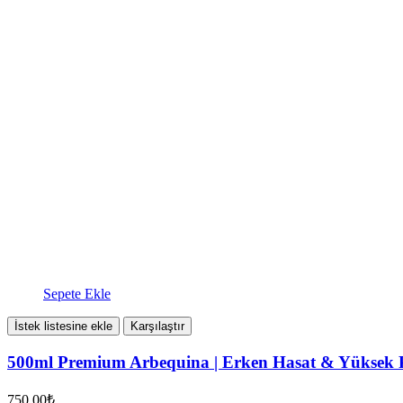
Soğuk
Sıkım
Klasik
Edremit
Lezzeti
adet
Sepete Ekle
İstek listesine ekle
Karşılaştır
500ml Premium Arbequina | Erken Hasat & Yüksek P
750.00
₺