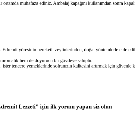
ir ortamda muhafaza ediniz. Ambalaj kapağını kullanımdan sonra kapalı 
. Edremit yöresinin bereketli zeytinlerinden, doğal yöntemlerle elde e
em aromatik hem de doyurucu bir gövdeye sahiptir.
ister tencere yemeklerinde sofranızın kalitesini artırmak için güvenle ku
remit Lezzeti” için ilk yorum yapan siz olun