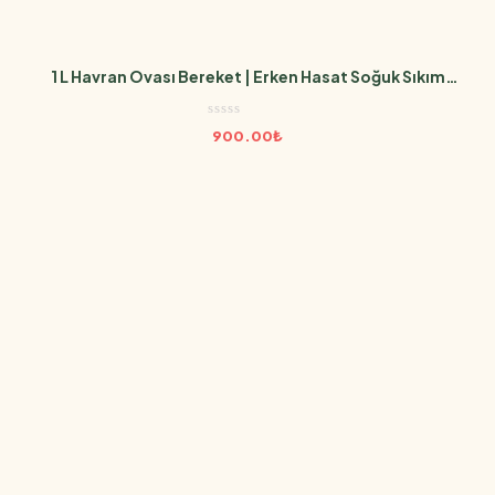
1 L Havran Ovası Bereket | Erken Hasat Soğuk Sıkım
(Edremit Cinsi)
900.00
₺