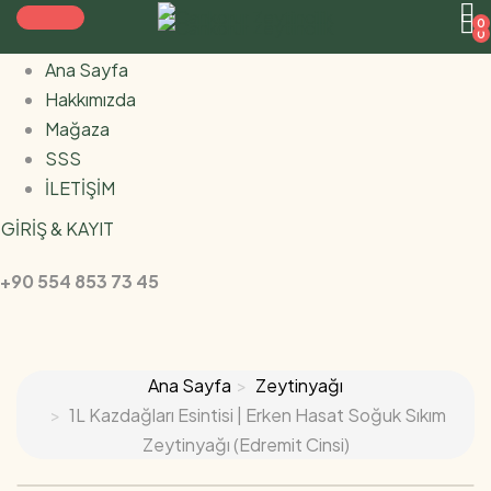
0
0
Ana Sayfa
Hakkımızda
Mağaza
SSS
İLETİŞİM
GİRİŞ & KAYIT
+90 554 853 73 45
Ana Sayfa
Zeytinyağı
1L Kazdağları Esintisi | Erken Hasat Soğuk Sıkım
Zeytinyağı (Edremit Cinsi)