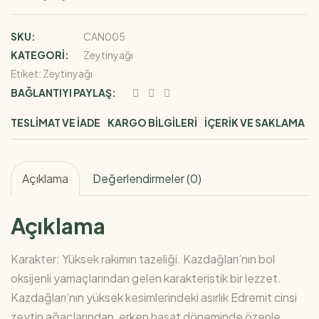
Erken
SKU:
CAN005
Hasat
KATEGORI:
Zeytinyağı
Soğuk
Etiket:
Zeytinyağı
Sıkım
BAĞLANTIYI PAYLAŞ:
Zeytinyağı
(Edremit
TESLIMAT VE İADE
KARGO BILGILERI
İÇERIK VE SAKLAMA
Cinsi)
adet
Açıklama
Değerlendirmeler (0)
Açıklama
Karakter: Yüksek rakımın tazeliği. Kazdağları’nın bol
oksijenli yamaçlarından gelen karakteristik bir lezzet.
Kazdağları’nın yüksek kesimlerindeki asırlık Edremit cinsi
zeytin ağaçlarından, erken hasat döneminde özenle