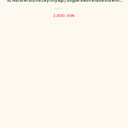
5L Natürel Sızma Zeytinyağı | Soğuk Sıkım Klasik Edremit
Lezzeti
2,500.00
₺