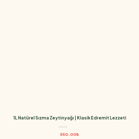
1L Natürel Sızma Zeytinyağı | Klasik Edremit Lezzeti
550.00
₺