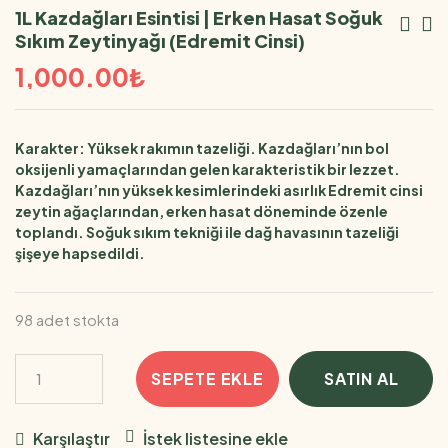
1L Kazdağları Esintisi | Erken Hasat Soğuk
Yaz
Sıkım Zeytinyağı (Edremit Cinsi)
Ge
1,000.00
₺
Karakter: Yüksek rakımın tazeliği. Kazdağları’nın bol
oksijenli yamaçlarından gelen karakteristik bir lezzet.
Kazdağları’nın yüksek kesimlerindeki asırlık Edremit cinsi
zeytin ağaçlarından, erken hasat döneminde özenle
toplandı. Soğuk sıkım tekniği ile dağ havasının tazeliği
şişeye hapsedildi.
98 adet stokta
1L
SEPETE EKLE
SATIN AL
Kazdağları
Esintisi
Karşılaştır
İstek listesine ekle
|