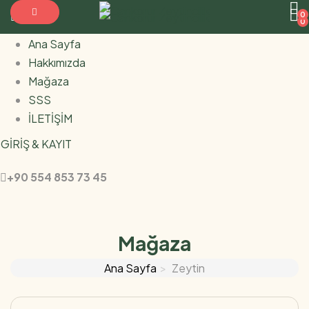
0
0
Ana Sayfa
Hakkımızda
Mağaza
SSS
İLETİŞİM
GİRİŞ & KAYIT
+90 554 853 73 45
Mağaza
Ana Sayfa
Zeytin