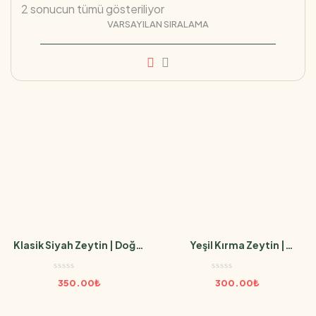
2 sonucun tümü gösteriliyor
Klasik Siyah Zeytin | Doğal
Yeşil Kırma Zeytin |
Fermente
Edremit’in İlk Hasadı
350.00
₺
300.00
₺