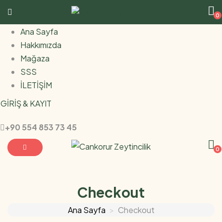
0
Ana Sayfa
Hakkımızda
Mağaza
SSS
İLETİŞİM
GİRİŞ & KAYIT
+90 554 853 73 45
0
Checkout
Ana Sayfa
Checkout